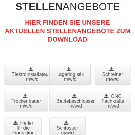
STELLEN
ANGEBOTE
HIER FINDEN SIE UNSERE
AKTUELLEN STELLENANGEBOTE ZUM
DOWNLOAD
Elektroinstallateure
Lagerlogistik
Schreiner
m/w/d
m/w/d
m/w/d
CNC
Trockenbauer
Betriebsschlosser
Fachkräfte
m/w/d
m/w/d
m/w/d
Helfer
für die
Schlosser
Produktion
m/w/d