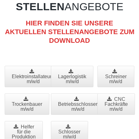
STELLEN
ANGEBOTE
HIER FINDEN SIE UNSERE
AKTUELLEN STELLENANGEBOTE ZUM
DOWNLOAD
Elektroinstallateure
Lagerlogistik
Schreiner
m/w/d
m/w/d
m/w/d
CNC
Trockenbauer
Betriebsschlosser
Fachkräfte
m/w/d
m/w/d
m/w/d
Helfer
für die
Schlosser
Produktion
m/w/d