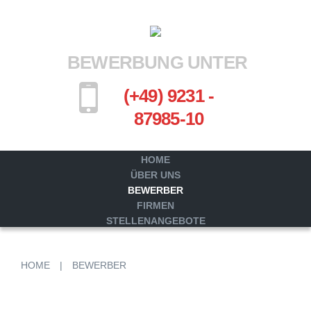
BEWERBUNG UNTER
(+49) 9231 -
87985-10
HOME
ÜBER UNS
BEWERBER
FIRMEN
STELLENANGEBOTE
HOME
|
BEWERBER