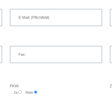
PKW:
Z
Ja
Nein