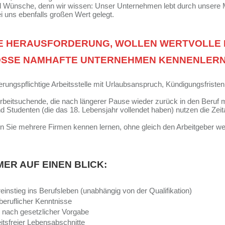
d Wünsche, denn wir wissen: Unser Unternehmen lebt durch unsere M
 uns ebenfalls großen Wert gelegt.
CHE HERAUSFORDERUNG, WOLLEN WERTVOLL
SSE NAMHAFTE UNTERNEHMEN KENNENLERN
erungspflichtige Arbeitsstelle mit Urlaubsanspruch, Kündigungsfristen,
Arbeitsuchende, die nach längerer Pause wieder zurück in den Beruf m
 und Studenten (die das 18. Lebensjahr vollendet haben) nutzen die Zei
n Sie mehrere Firmen kennen lernen, ohne gleich den Arbeitgeber we
ER AUF EINEN BLICK:
instieg ins Berufsleben (unabhängig von der Qualifikation)
eruflicher Kenntnisse
g nach gesetzlicher Vorgabe
itsfreier Lebensabschnitte