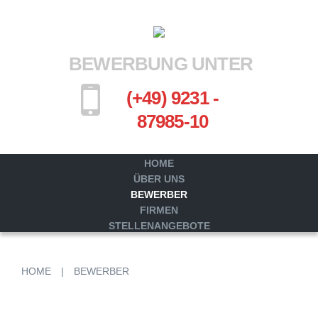
BEWERBUNG UNTER
(+49) 9231 -
87985-10
HOME
ÜBER UNS
BEWERBER
FIRMEN
STELLENANGEBOTE
HOME
|
BEWERBER